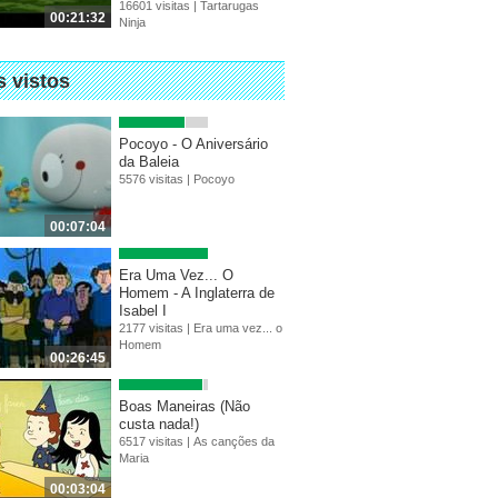
16601 visitas |
Tartarugas
00:21:32
Ninja
s vistos
Pocoyo - O Aniversário
da Baleia
5576 visitas |
Pocoyo
00:07:04
Era Uma Vez... O
Homem - A Inglaterra de
Isabel I
2177 visitas |
Era uma vez... o
Homem
00:26:45
Boas Maneiras (Não
custa nada!)
6517 visitas |
As canções da
Maria
00:03:04