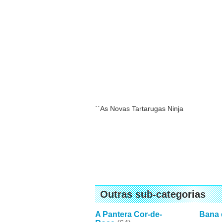
``As Novas Tartarugas Ninja
Outras sub-categorias
A Pantera Cor-de-
Bana 