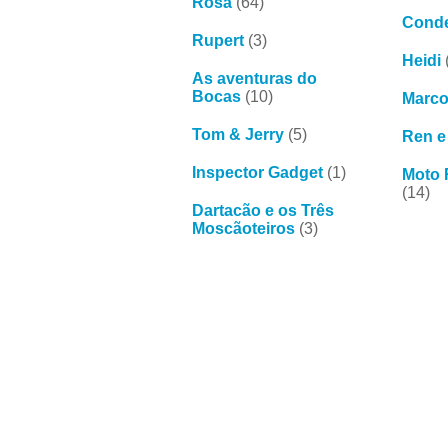
Rosa
(64)
Conde
Rupert
(3)
Heidi
As aventuras do
Bocas
(10)
Marc
Tom & Jerry
(5)
Ren e
Inspector Gadget
(1)
Moto 
(14)
Dartacão e os Três
Moscãoteiros
(3)