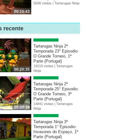
5608 visitas |
Tartarugas Ninja
00:10:43
s recente
Tartarugas Ninja 2ª
Temporada 23° Episodio:
O Grande Torneio, 1ª
Parte (Portugal)
19219 visitas |
Tartarugas
00:20:35
Ninja
Tartarugas Ninja 2ª
Temporada 25° Episodio:
O Grande Torneio, 3ª
Parte (Portugal)
14841 visitas |
Tartarugas
00:20:39
Ninja
Tartarugas Ninja 3ª
Temporada 1° Episodio:
Invasores do Espaço, 1ª
Parte (Portugal)