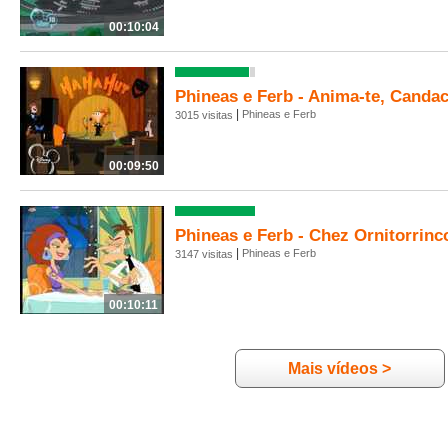
00:10:04
Phineas e Ferb - Anima-te, Candac
|
Phineas e Ferb
3015 visitas
00:09:50
Phineas e Ferb - Chez Ornitorrinc
|
Phineas e Ferb
3147 visitas
00:10:11
Mais vídeos >