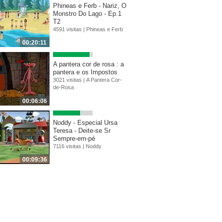
Phineas e Ferb - Nariz, O
Monstro Do Lago - Ep.1
T2
4591 visitas |
Phineas e Ferb
00:20:11
A pantera cor de rosa : a
pantera e os Impostos
3021 visitas |
A Pantera Cor-
de-Rosa
00:06:06
Noddy - Especial Ursa
Teresa - Deite-se Sr
Sempre-em-pé
7116 visitas |
Noddy
00:09:36