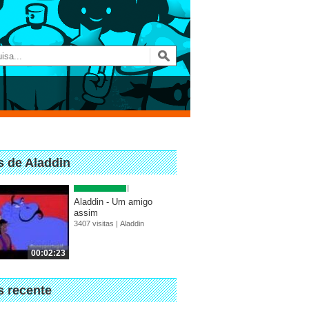
s de Aladdin
Aladdin - Um amigo
assim
3407 visitas |
Aladdin
00:02:23
s recente