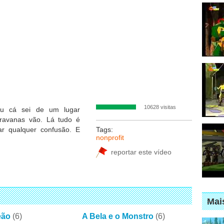
10628 visitas
 Eu cá sei de um lugar
ravanas vão. Lá tudo é
r qualquer confusão. E
Tags:
nonprofit
reportar este vídeo
Mai
eão
(6)
A Bela e o Monstro
(6)