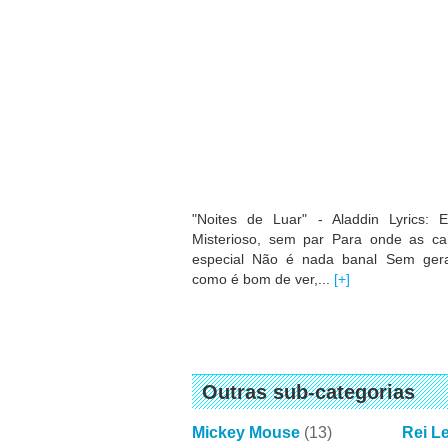
"Noites de Luar" - Aladdin Lyrics:
Misterioso, sem par Para onde as ca
especial Não é nada banal Sem gera
como é bom de ver,...
[+]
Outras sub-categorias
Mickey Mouse
(13)
Rei L