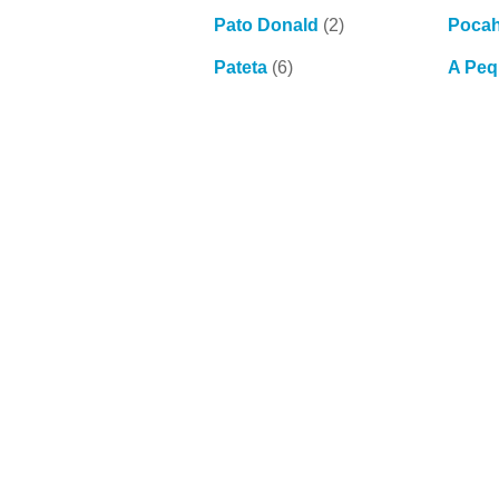
Pato Donald
(2)
Pocah
Pateta
(6)
A Peq