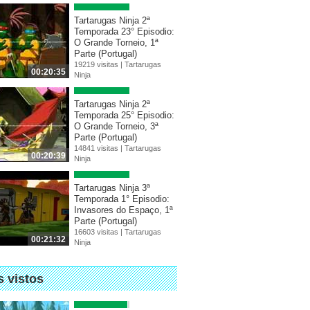
Tartarugas Ninja 2ª
Temporada 23° Episodio:
O Grande Torneio, 1ª
Parte (Portugal)
19219 visitas |
Tartarugas
00:20:35
Ninja
Tartarugas Ninja 2ª
Temporada 25° Episodio:
O Grande Torneio, 3ª
Parte (Portugal)
14841 visitas |
Tartarugas
00:20:39
Ninja
Tartarugas Ninja 3ª
Temporada 1° Episodio:
Invasores do Espaço, 1ª
Parte (Portugal)
16603 visitas |
Tartarugas
00:21:32
Ninja
s vistos