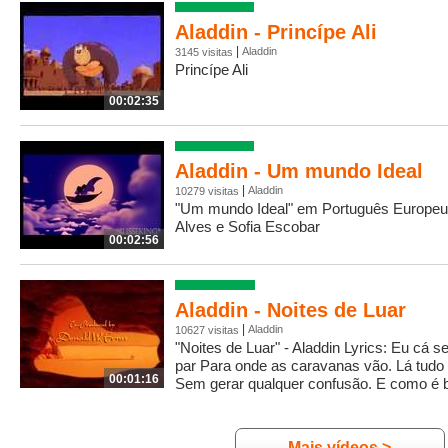
Aladdin - Princípe Ali
|
Aladdin
3145 visitas
Princípe Ali
00:02:35
Aladdin - Um mundo Ideal
|
Aladdin
10279 visitas
"Um mundo Ideal" em Português Europeu
Alves e Sofia Escobar
00:02:56
Aladdin - Noites de Luar
|
Aladdin
10627 visitas
"Noites de Luar" - Aladdin Lyrics: Eu cá s
par Para onde as caravanas vão. Lá tudo 
00:01:16
Sem gerar qualquer confusão. E como é b
Mais vídeos >