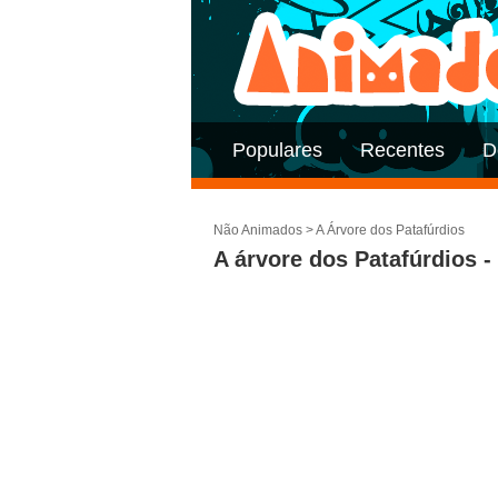
Populares
Recentes
D
Não Animados
>
A Árvore dos Patafúrdios
A árvore dos Patafúrdios -