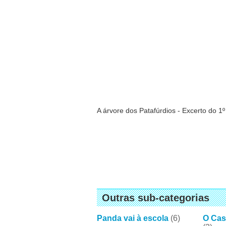
A árvore dos Patafúrdios - Excerto do 1º
Outras sub-categorias
Panda vai à escola
(6)
O Cas