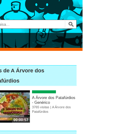
s de A Árvore dos
afúrdios
A Árvore dos Patafúrdios
- Genérico
3765 visitas |
A Árvore dos
Patafúrdios
00:00:57