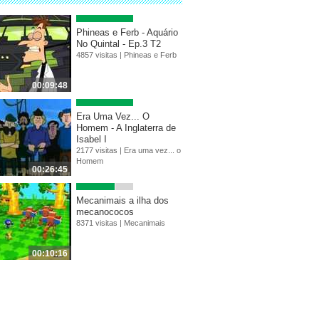
Phineas e Ferb - Aquário
No Quintal - Ep.3 T2
4857 visitas |
Phineas e Ferb
00:09:48
Era Uma Vez... O
Homem - A Inglaterra de
Isabel I
2177 visitas |
Era uma vez... o
Homem
00:26:45
Mecanimais a ilha dos
mecanococos
8371 visitas |
Mecanimais
00:10:16