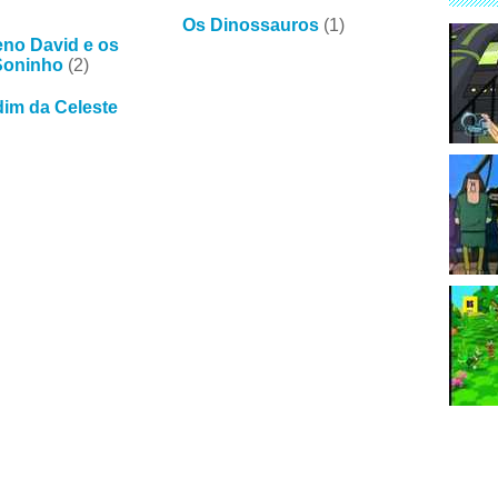
Os Dinossauros
(1)
no David e os
Soninho
(2)
dim da Celeste