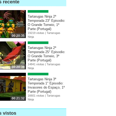
s recente
Tartarugas Ninja 2ª
Temporada 23° Episodio:
O Grande Torneio, 1ª
Parte (Portugal)
19219 visitas |
Tartarugas
00:20:35
Ninja
Tartarugas Ninja 2ª
Temporada 25° Episodio:
O Grande Torneio, 3ª
Parte (Portugal)
14841 visitas |
Tartarugas
00:20:39
Ninja
Tartarugas Ninja 3ª
Temporada 1° Episodio:
Invasores do Espaço, 1ª
Parte (Portugal)
16601 visitas |
Tartarugas
00:21:32
Ninja
s vistos