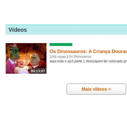
Vídeos
Os Dinossauros: A Criança Dourad
|
Os Dinossauros
2255 visitas
aqui esta o ep3 parte 1 desculpem ter colocado pr
00:13:07
Mais vídeos >