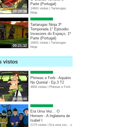
Parte (Portugal)
14841 visitas |
Tartarugas
00:20:39
Ninja
Tartarugas Ninja 3ª
Temporada 1° Episodio:
Invasores do Espaço, 1ª
Parte (Portugal)
16601 visitas |
Tartarugas
00:21:32
Ninja
s vistos
Phineas e Ferb - Aquário
No Quintal - Ep.3 T2
4856 visitas |
Phineas e Ferb
00:09:48
Era Uma Vez... O
Homem - A Inglaterra de
Isabel I
2175 visitas |
Era uma vez... o