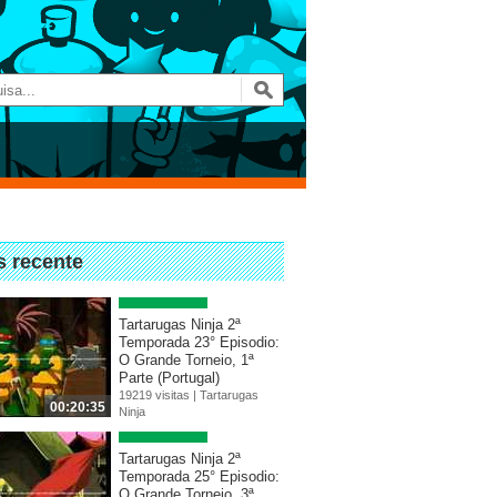
s recente
Tartarugas Ninja 2ª
Temporada 23° Episodio:
O Grande Torneio, 1ª
Parte (Portugal)
19219 visitas |
Tartarugas
00:20:35
Ninja
Tartarugas Ninja 2ª
Temporada 25° Episodio:
O Grande Torneio, 3ª