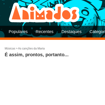
Populares
Recentes
Destaques
Categor
Músicas
>
As canções da Maria
É assim, prontos, portanto...