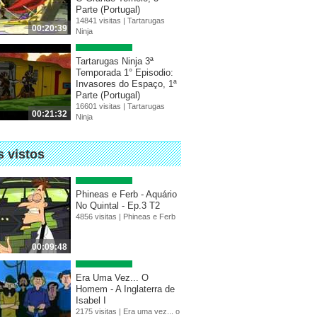
Parte (Portugal)
14841 visitas |
Tartarugas
00:20:39
Ninja
Tartarugas Ninja 3ª
Temporada 1° Episodio:
Invasores do Espaço, 1ª
Parte (Portugal)
16601 visitas |
Tartarugas
00:21:32
Ninja
s vistos
Phineas e Ferb - Aquário
No Quintal - Ep.3 T2
4856 visitas |
Phineas e Ferb
00:09:48
Era Uma Vez... O
Homem - A Inglaterra de
Isabel I
2175 visitas |
Era uma vez... o