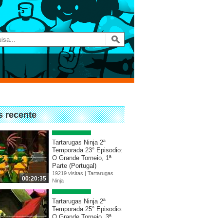
s recente
Tartarugas Ninja 2ª
Temporada 23° Episodio:
O Grande Torneio, 1ª
Parte (Portugal)
19219 visitas |
Tartarugas
00:20:35
Ninja
Tartarugas Ninja 2ª
Temporada 25° Episodio:
O Grande Torneio, 3ª