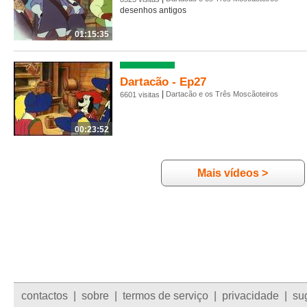
desenhos antigos
01:15:35
Dartacão - Ep27
|
Dartacão e os Três Moscãoteiros
6601 visitas
00:23:52
Mais vídeos >
contactos
|
sobre
|
termos de serviço
|
privacidade
|
su