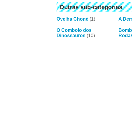
Outras sub-categorias
Ovelha Choné
(1)
A Dem
O Comboio dos
Bombe
Dinossauros
(10)
Roda