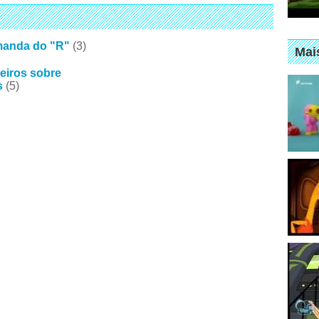
anda do "R"
(3)
Mai
iros sobre
s
(5)