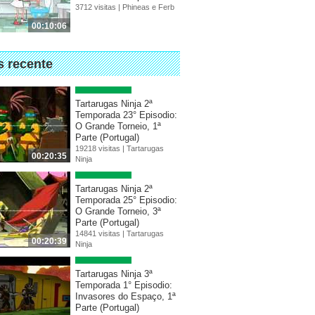
3712 visitas |
Phineas e Ferb
00:10:06
s recente
Tartarugas Ninja 2ª
Temporada 23° Episodio:
O Grande Torneio, 1ª
Parte (Portugal)
19218 visitas |
Tartarugas
00:20:35
Ninja
Tartarugas Ninja 2ª
Temporada 25° Episodio:
O Grande Torneio, 3ª
Parte (Portugal)
14841 visitas |
Tartarugas
00:20:39
Ninja
Tartarugas Ninja 3ª
Temporada 1° Episodio:
Invasores do Espaço, 1ª
Parte (Portugal)