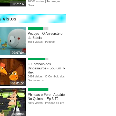
16601 visitas |
Tartarugas
00:21:32
Ninja
s vistos
Pocoyo - O Aniversário
da Baleia
5564 visitas |
Pocoyo
00:07:04
O Comboio dos
Dinossauros - Sou um T-
Rex
6474 visitas |
O Comboio dos
Dinossauros
00:01:50
Phineas e Ferb - Aquário
No Quintal - Ep.3 T2
4856 visitas |
Phineas e Ferb
00:09:48