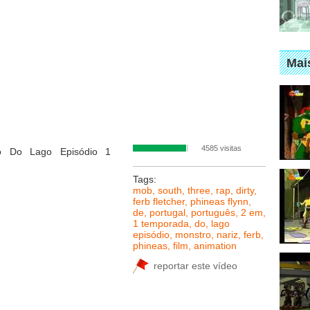
Mai
4585 visitas
o Do Lago Episódio 1
Tags:
mob
,
south
,
three
,
rap
,
dirty
,
ferb fletcher
,
phineas flynn
,
de
,
portugal
,
português
,
2 em
,
1 temporada
,
do
,
lago
episódio
,
monstro
,
nariz
,
ferb
,
phineas
,
film
,
animation
reportar este vídeo