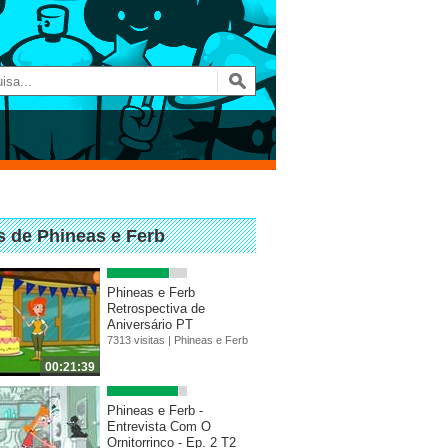
s de Phineas e Ferb
Phineas e Ferb
Retrospectiva de
Aniversário PT
7313 visitas |
Phineas e Ferb
00:21:39
Phineas e Ferb -
Entrevista Com O
Ornitorrinco - Ep. 2 T2