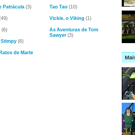
 Patrácula
(3)
Tao Tao
(10)
(49)
Vickie, o Viking
(1)
o
(6)
As Aventuras de Tom
Sawyer
(3)
 Stimpy
(6)
Ratos de Marte
Mai