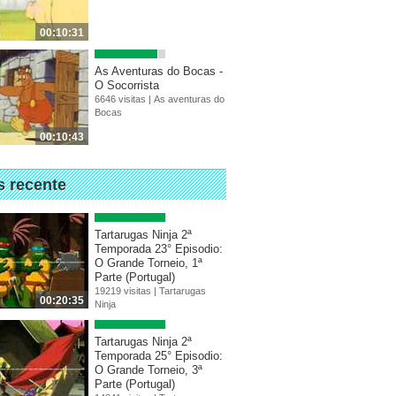
00:10:31
As Aventuras do Bocas -
O Socorrista
6646 visitas |
As aventuras do
Bocas
00:10:43
s recente
Tartarugas Ninja 2ª
Temporada 23° Episodio:
O Grande Torneio, 1ª
Parte (Portugal)
19219 visitas |
Tartarugas
00:20:35
Ninja
Tartarugas Ninja 2ª
Temporada 25° Episodio:
O Grande Torneio, 3ª
Parte (Portugal)