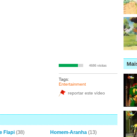
Mai
4686 visitas
Tags:
Entertainment
reportar este vídeo
e Flapi
(38)
Homem-Aranha
(13)