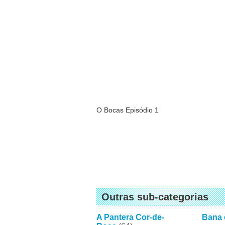
O Bocas Episódio 1
Outras sub-categorias
A Pantera Cor-de-
Bana 