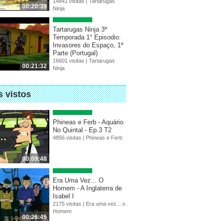
14841 visitas |
Tartarugas
00:20:39
Ninja
Tartarugas Ninja 3ª
Temporada 1° Episodio:
Invasores do Espaço, 1ª
Parte (Portugal)
16601 visitas |
Tartarugas
00:21:32
Ninja
s vistos
Phineas e Ferb - Aquário
No Quintal - Ep.3 T2
4856 visitas |
Phineas e Ferb
00:09:48
Era Uma Vez... O
Homem - A Inglaterra de
Isabel I
2175 visitas |
Era uma vez... o
Homem
00:26:45