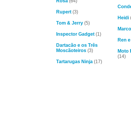
Rosa
(64)
Conde
Rupert
(3)
Heidi
Tom & Jerry
(5)
Marc
Inspector Gadget
(1)
Ren e
Dartacão e os Três
Moscãoteiros
(3)
Moto 
(14)
Tartarugas Ninja
(17)