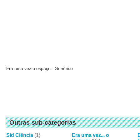
Era uma vez o espaço - Genérico
Outras sub-categorias
Sid Ciência
(1)
Era uma vez... o
E