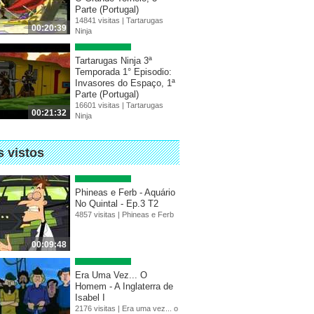
Parte (Portugal)
14841 visitas |
Tartarugas
00:20:39
Ninja
Tartarugas Ninja 3ª
Temporada 1° Episodio:
Invasores do Espaço, 1ª
Parte (Portugal)
16601 visitas |
Tartarugas
00:21:32
Ninja
s vistos
Phineas e Ferb - Aquário
No Quintal - Ep.3 T2
4857 visitas |
Phineas e Ferb
00:09:48
Era Uma Vez... O
Homem - A Inglaterra de
Isabel I
2176 visitas |
Era uma vez... o