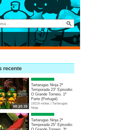
s recente
Tartarugas Ninja 2ª
Temporada 23° Episodio:
O Grande Torneio, 1ª
Parte (Portugal)
19219 visitas |
Tartarugas
00:20:35
Ninja
Tartarugas Ninja 2ª
Temporada 25° Episodio:
O Grande Torneio, 3ª