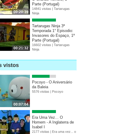
Parte (Portugal)
14841 visitas |
Tartarugas
00:20:39
Ninja
Tartarugas Ninja 3ª
Temporada 1° Episodio:
Invasores do Espaço, 1ª
Parte (Portugal)
16602 visitas |
Tartarugas
00:21:32
Ninja
s vistos
Pocoyo - O Aniversário
da Baleia
5576 visitas |
Pocoyo
00:07:04
Era Uma Vez... O
Homem - A Inglaterra de
Isabel I
2177 visitas |
Era uma vez... o