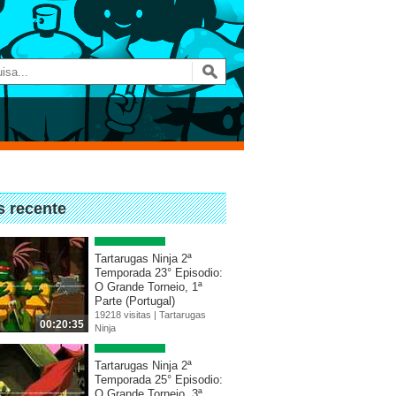
s recente
Tartarugas Ninja 2ª
Temporada 23° Episodio:
O Grande Torneio, 1ª
Parte (Portugal)
19218 visitas |
Tartarugas
00:20:35
Ninja
Tartarugas Ninja 2ª
Temporada 25° Episodio:
O Grande Torneio, 3ª