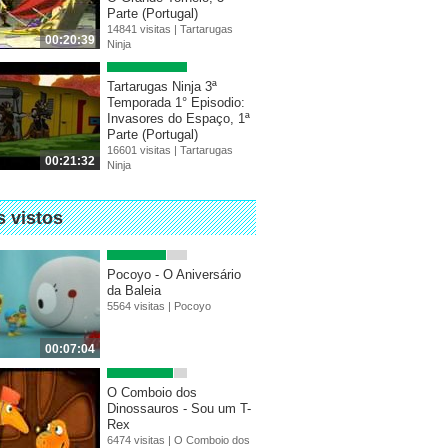
Parte (Portugal)
14841 visitas |
Tartarugas
00:20:39
Ninja
Tartarugas Ninja 3ª
Temporada 1° Episodio:
Invasores do Espaço, 1ª
Parte (Portugal)
16601 visitas |
Tartarugas
00:21:32
Ninja
s vistos
Pocoyo - O Aniversário
da Baleia
5564 visitas |
Pocoyo
00:07:04
O Comboio dos
Dinossauros - Sou um T-
Rex
6474 visitas |
O Comboio dos