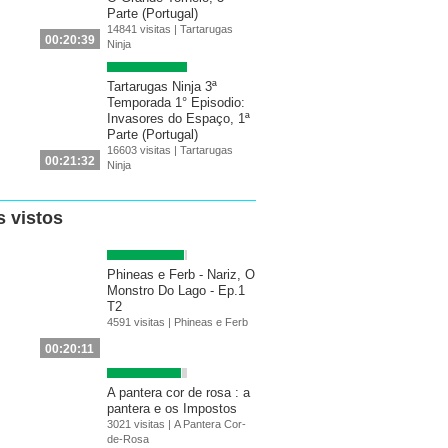
Parte (Portugal)
14841 visitas |
Tartarugas
00:20:39
Ninja
Tartarugas Ninja 3ª
Temporada 1° Episodio:
Invasores do Espaço, 1ª
Parte (Portugal)
16603 visitas |
Tartarugas
00:21:32
Ninja
s vistos
Phineas e Ferb - Nariz, O
Monstro Do Lago - Ep.1
T2
4591 visitas |
Phineas e Ferb
00:20:11
A pantera cor de rosa : a
pantera e os Impostos
3021 visitas |
A Pantera Cor-
de-Rosa