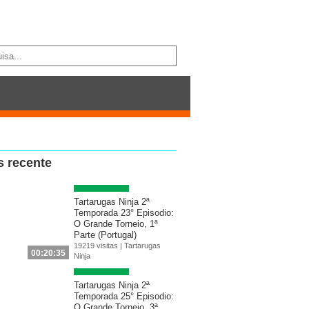
s recente
Tartarugas Ninja 2ª
Temporada 23° Episodio:
O Grande Torneio, 1ª
Parte (Portugal)
19219 visitas |
Tartarugas
00:20:35
Ninja
Tartarugas Ninja 2ª
Temporada 25° Episodio:
O Grande Torneio, 3ª