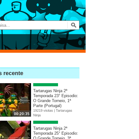
s recente
Tartarugas Ninja 2ª
Temporada 23° Episodio:
O Grande Torneio, 1ª
Parte (Portugal)
19219 visitas |
Tartarugas
00:20:35
Ninja
Tartarugas Ninja 2ª
Temporada 25° Episodio:
O Grande Torneio, 3ª