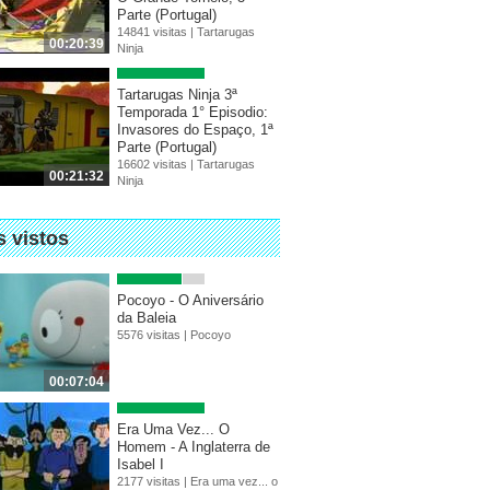
Parte (Portugal)
14841 visitas |
Tartarugas
00:20:39
Ninja
Tartarugas Ninja 3ª
Temporada 1° Episodio:
Invasores do Espaço, 1ª
Parte (Portugal)
16602 visitas |
Tartarugas
00:21:32
Ninja
s vistos
Pocoyo - O Aniversário
da Baleia
5576 visitas |
Pocoyo
00:07:04
Era Uma Vez... O
Homem - A Inglaterra de
Isabel I
2177 visitas |
Era uma vez... o