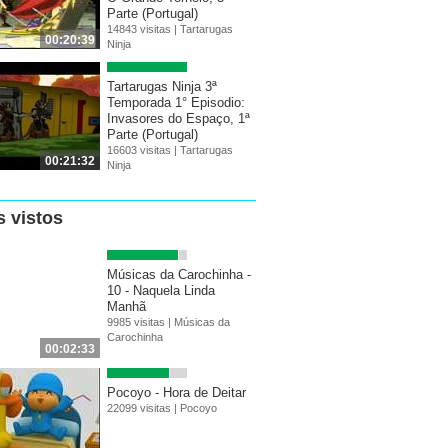
Parte (Portugal)
14843 visitas |
Tartarugas
00:20:39
Ninja
Tartarugas Ninja 3ª
Temporada 1° Episodio:
Invasores do Espaço, 1ª
Parte (Portugal)
16603 visitas |
Tartarugas
00:21:32
Ninja
s vistos
Músicas da Carochinha -
10 - Naquela Linda
Manhã
9985 visitas |
Músicas da
Carochinha
00:02:33
Pocoyo - Hora de Deitar
22099 visitas |
Pocoyo