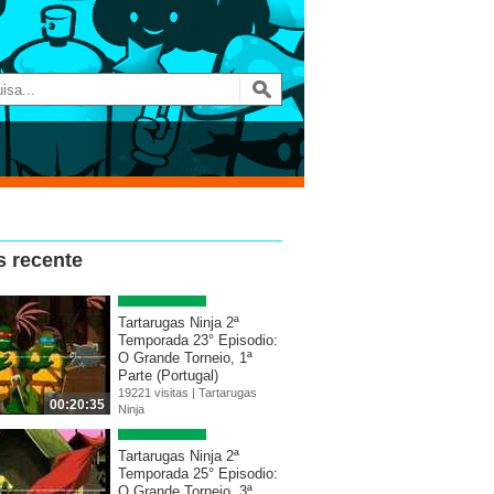
s recente
Tartarugas Ninja 2ª
Temporada 23° Episodio:
O Grande Torneio, 1ª
Parte (Portugal)
19221 visitas |
Tartarugas
00:20:35
Ninja
Tartarugas Ninja 2ª
Temporada 25° Episodio:
O Grande Torneio, 3ª