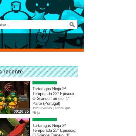
s recente
Tartarugas Ninja 2ª
Temporada 23° Episodio:
O Grande Torneio, 1ª
Parte (Portugal)
19219 visitas |
Tartarugas
00:20:35
Ninja
Tartarugas Ninja 2ª
Temporada 25° Episodio:
O Grande Torneio, 3ª