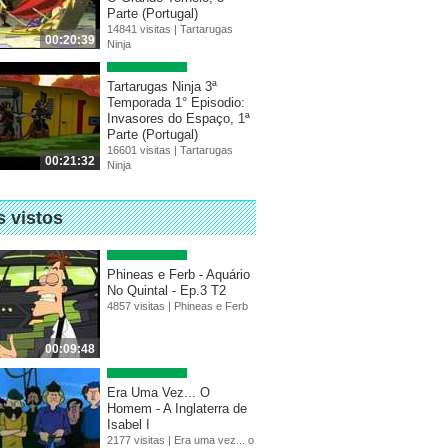
Parte (Portugal)
14841 visitas |
Tartarugas
00:20:39
Ninja
Tartarugas Ninja 3ª
Temporada 1° Episodio:
Invasores do Espaço, 1ª
Parte (Portugal)
16601 visitas |
Tartarugas
00:21:32
Ninja
s vistos
Phineas e Ferb - Aquário
No Quintal - Ep.3 T2
4857 visitas |
Phineas e Ferb
00:09:48
Era Uma Vez... O
Homem - A Inglaterra de
Isabel I
2177 visitas |
Era uma vez... o