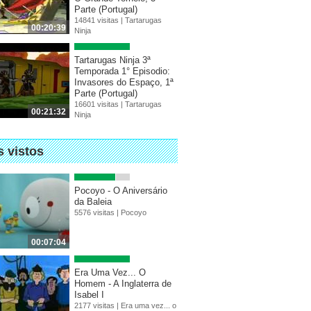
Parte (Portugal)
14841 visitas |
Tartarugas
00:20:39
Ninja
Tartarugas Ninja 3ª
Temporada 1° Episodio:
Invasores do Espaço, 1ª
Parte (Portugal)
16601 visitas |
Tartarugas
00:21:32
Ninja
s vistos
Pocoyo - O Aniversário
da Baleia
5576 visitas |
Pocoyo
00:07:04
Era Uma Vez... O
Homem - A Inglaterra de
Isabel I
2177 visitas |
Era uma vez... o