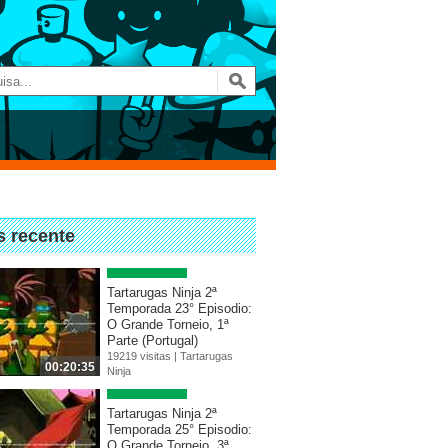
s recente
Tartarugas Ninja 2ª
Temporada 23° Episodio:
O Grande Torneio, 1ª
Parte (Portugal)
19219 visitas |
Tartarugas
00:20:35
Ninja
Tartarugas Ninja 2ª
Temporada 25° Episodio:
O Grande Torneio, 3ª