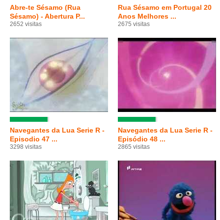
Abre-te Sésamo (Rua
Rua Sésamo em Portugal 20
Sésamo) - Abertura P...
Anos Melhores ...
2652 visitas
2675 visitas
Navegantes da Lua Serie R -
Navegantes da Lua Serie R -
Episodio 47 ...
Episódio 48 ...
3298 visitas
2865 visitas