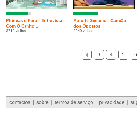
Phineas e Ferb - Entrevista
Abre-te Sésamo - Canção
Com O Ornito...
dos Opostos
3712 visitas
2940 visitas
3
4
5
6
contactos
|
sobre
|
termos de serviço
|
privacidade
|
su