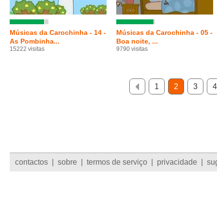
Músicas da Carochinha - 14 -
Músicas da Carochinha - 05 -
As Pombinha...
Boa noite, ...
15222 visitas
9790 visitas
1
2
3
4
contactos
|
sobre
|
termos de serviço
|
privacidade
|
su