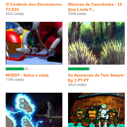
O Comboio dos Dinossauros
Músicas da Carochinha - 15 -
T2 E10
Que Linda F...
4542 visitas
5349 visitas
NODDY - Salva o natal
As Aventuras de Tom Sawyer
7786 visitas
Ep.1 PT-PT
3814 visitas