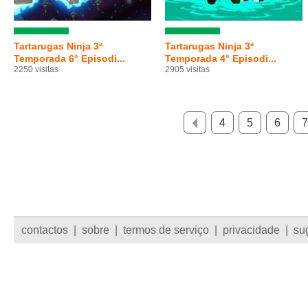
Tartarugas Ninja 3ª
Tartarugas Ninja 3ª
Temporada 6° Episodi...
Temporada 4° Episodi...
2250 visitas
2905 visitas
4
5
6
7
contactos
|
sobre
|
termos de serviço
|
privacidade
|
su