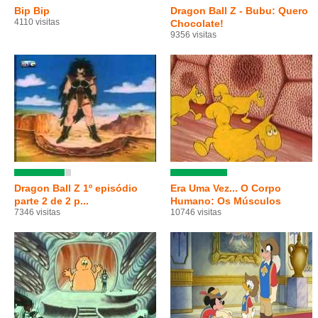
Bip Bip
Dragon Ball Z - Bubu: Quero
4110 visitas
Chocolate!
9356 visitas
Dragon Ball Z 1º episódio
Era Uma Vez... O Corpo
parte 2 de 2 p...
Humano: Os Músculos
7346 visitas
10746 visitas