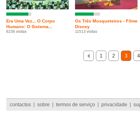
Era Uma Vez... O Corpo
Os Três Mosqueteiros - Filme
Humano: O Sistema...
Disney
6236 visitas
11513 visitas
1
2
3
4
contactos
|
sobre
|
termos de serviço
|
privacidade
|
su