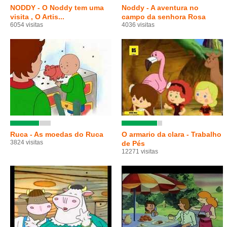
NODDY - O Noddy tem uma
Noddy - A aventura no
visita , O Artis...
campo da senhora Rosa
6054 visitas
4036 visitas
Ruca - As moedas do Ruca
O armario da clara - Trabalho
3824 visitas
de Pés
12271 visitas