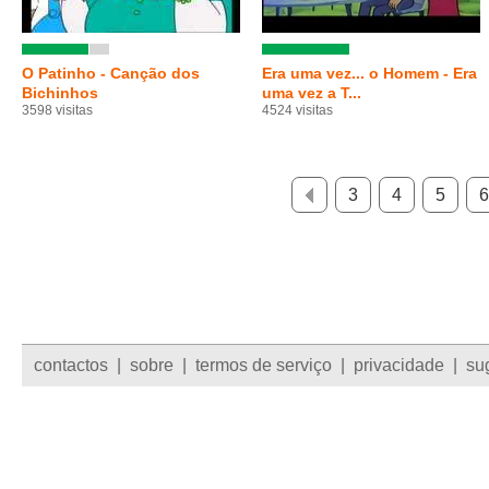
O Patinho - Canção dos
Era uma vez... o Homem - Era
Bichinhos
uma vez a T...
3598 visitas
4524 visitas
3
4
5
6
contactos
|
sobre
|
termos de serviço
|
privacidade
|
su