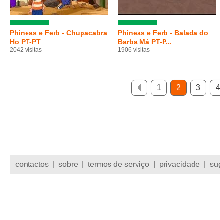
Phineas e Ferb - Chupacabra
Phineas e Ferb - Balada do
Ho PT-PT
Barba Má PT-P...
2042 visitas
1906 visitas
1
2
3
4
contactos
|
sobre
|
termos de serviço
|
privacidade
|
su