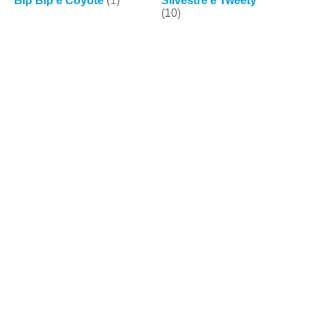
Bip Bip e Coyote
(1)
Silvestre e Tweety
(10)