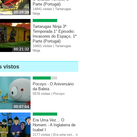
Parte (Portugal)
14841 visitas |
Tartarugas
00:20:39
Ninja
Tartarugas Ninja 3ª
Temporada 1° Episodio:
Invasores do Espaço, 1ª
Parte (Portugal)
16601 visitas |
Tartarugas
00:21:32
Ninja
s vistos
Pocoyo - O Aniversário
da Baleia
5576 visitas |
Pocoyo
00:07:04
Era Uma Vez... O
Homem - A Inglaterra de
Isabel I
2177 visitas |
Era uma vez... o