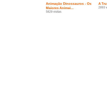
Animação Dinossauros - Os
A Tru
2893 v
Maiores Animai...
5829 visitas